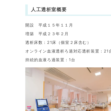
人工透析室概要
開設 平成１５年１１月
増築 平成２３年２月
透析床数：21床（個室２床含む）
オンライン血液透析ろ過対応透析装置：21
持続的血液ろ過装置：1台