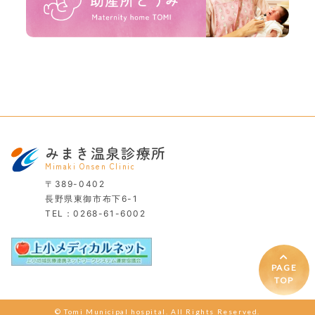
みまき温泉診療所
Mimaki Onsen Clinic
〒389-0402
長野県東御市布下6-1
TEL：
0268-61-6002
PAGE
TOP
© Tomi Municipal hospital. All Rights Reserved.