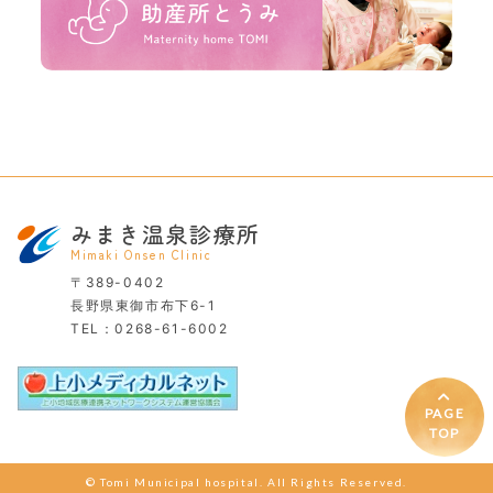
みまき温泉診療所
Mimaki Onsen Clinic
〒389-0402
長野県東御市布下6-1
TEL：
0268-61-6002
PAGE
TOP
© Tomi Municipal hospital. All Rights Reserved.